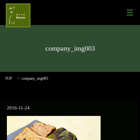
メ
company_img003
TOP
company_img003
2016-11-24