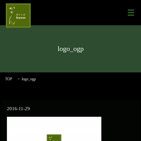
メ
logo_ogp
TOP
logo_ogp
2016-11-29